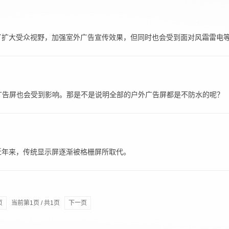
了扩大受众视野，加强室外广告宣传效果，但同时也会受到面对风霜雷电
广告屏也会受到影响。那是不是说明全部的户外广告屏都是不防水的呢？
近年来，传统显示屏逐渐被格栅屏所取代。
页
当前第1页
/
共1页
下一页